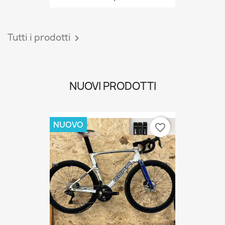
Tutti i prodotti

NUOVI PRODOTTI
NUOVO
favorite_border