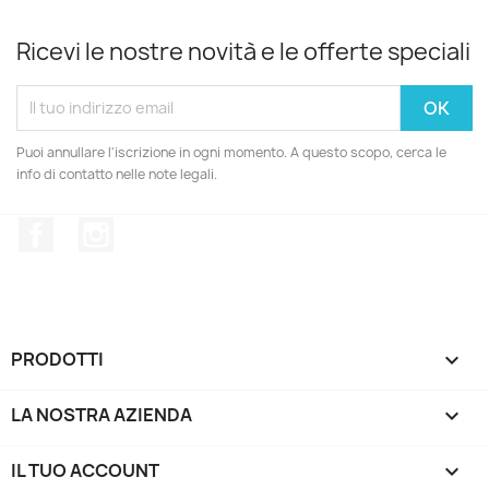
Ricevi le nostre novità e le offerte speciali
Puoi annullare l'iscrizione in ogni momento. A questo scopo, cerca le
info di contatto nelle note legali.
Facebook
Instagram
PRODOTTI

LA NOSTRA AZIENDA

IL TUO ACCOUNT
