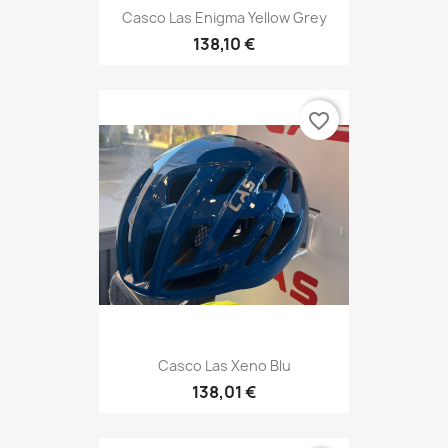
138,10 €
favorite_border
Casco Las Xeno Blu
138,01 €
favorite_border