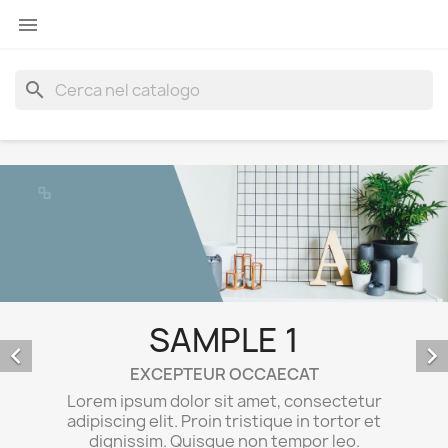

search
SAMPLE 2


EXCEPTEUR OCCAECAT
Lorem ipsum dolor sit amet, consectetur
adipiscing elit. Proin tristique in tortor et
dignissim. Quisque non tempor leo.
Maecenas egestas sem elit