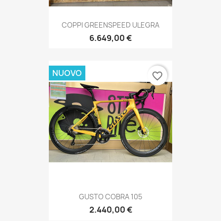
COPPI GREENSPEED ULEGRA
6.649,00 €
NUOVO
favorite_border
GUSTO COBRA 105
2.440,00 €