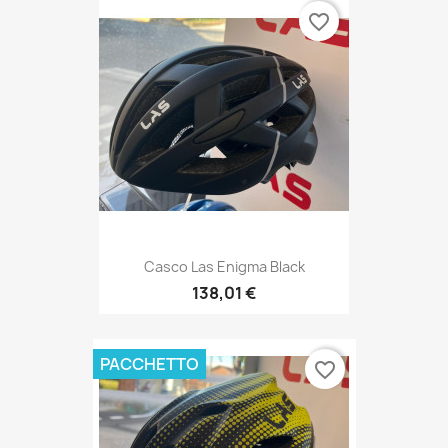
Casco Las Enigma Black
138,01 €
PACCHETTO
favorite_border