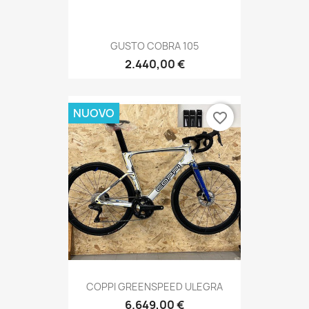
GUSTO COBRA 105
2.440,00 €
NUOVO
favorite_border
COPPI GREENSPEED ULEGRA
6.649,00 €