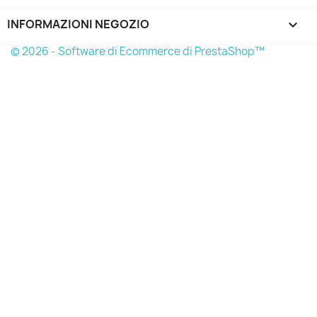
INFORMAZIONI NEGOZIO
keyboard_arrow_down
© 2026 - Software di Ecommerce di PrestaShop™